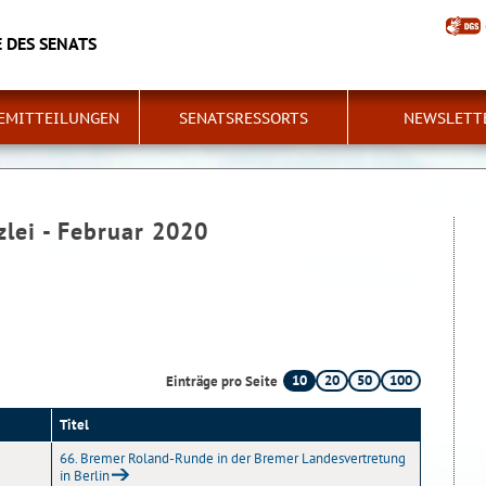
 DES SENATS
EMITTEILUNGEN
SENATSRESSORTS
NEWSLETT
zlei - Februar 2020
10
20
50
100
Einträge pro Seite
Titel
66. Bremer Roland-Runde in der Bremer Landesvertretung
in Berlin