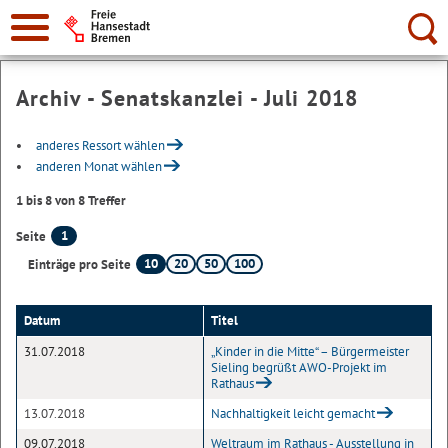
Suche:
Archiv - Senatskanzlei - Juli 2018
anderes Ressort wählen
anderen Monat wählen
1 bis 8 von 8 Treffer
1
Seite
10
20
50
100
Einträge pro Seite
Datum
Titel
31.07.2018
„Kinder in die Mitte“ – Bürgermeister
Sieling begrüßt AWO-Projekt im
Rathaus
13.07.2018
Nachhaltigkeit leicht gemacht
09.07.2018
Weltraum im Rathaus - Ausstellung in