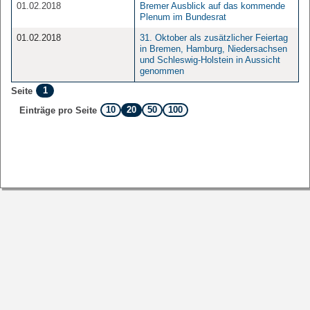
01.02.2018
Bremer Ausblick auf das kommende
Plenum im Bundesrat
01.02.2018
31. Oktober als zusätzlicher Feiertag
in Bremen, Hamburg, Niedersachsen
und Schleswig-Holstein in Aussicht
genommen
1
Seite
10
20
50
100
Einträge pro Seite
Sofern nicht
anders angegeben
, stehen die Inhalte dieser Seite unter
der Lizenz
Startseite