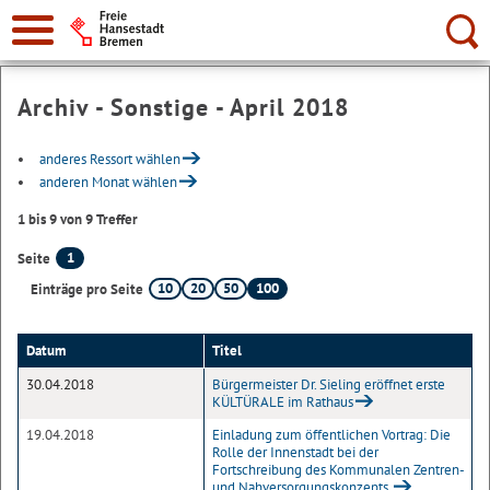
Suche:
Archiv - Sonstige - April 2018
anderes Ressort wählen
anderen Monat wählen
1 bis 9 von 9 Treffer
1
Seite
10
20
50
100
Einträge pro Seite
Datum
Titel
30.04.2018
Bürgermeister Dr. Sieling eröffnet erste
KÜLTÜRALE im Rathaus
19.04.2018
Einladung zum öffentlichen Vortrag: Die
Rolle der Innenstadt bei der
Fortschreibung des Kommunalen Zentren-
und Nahversorgungskonzepts