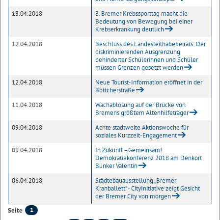
13.04.2018
3. Bremer Krebssporttag macht die
Bedeutung von Bewegung bei einer
Krebserkrankung deutlich
12.04.2018
Beschluss des Landesteilhabebeirats: Der
diskriminierenden Ausgrenzung
behinderter Schülerinnen und Schüler
müssen Grenzen gesetzt werden
12.04.2018
Neue Tourist-Information eröffnet in der
Böttcherstraße
11.04.2018
Wachablösung auf der Brücke von
Bremens größtem Altenhilfeträger
09.04.2018
Achte stadtweite Aktionswoche für
soziales Kurzzeit-Engagement
09.04.2018
In Zukunft –Gemeinsam!
Demokratiekonferenz 2018 am Denkort
Bunker Valentin
06.04.2018
Städtebauausstellung „Bremer
Kranballett“ - CityInitiative zeigt Gesicht
der Bremer City von morgen
1
Seite