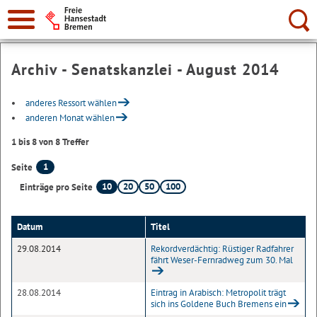
Suche:
Archiv - Senatskanzlei - August 2014
anderes Ressort wählen
anderen Monat wählen
1 bis 8 von 8 Treffer
1
Seite
10
20
50
100
Einträge pro Seite
Datum
Titel
29.08.2014
Rekordverdächtig: Rüstiger Radfahrer
fährt Weser-Fernradweg zum 30. Mal
28.08.2014
Eintrag in Arabisch: Metropolit trägt
sich ins Goldene Buch Bremens ein