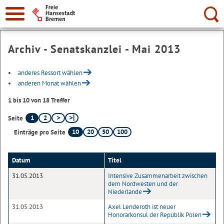
Suche:
Archiv - Senatskanzlei - Mai 2013
anderes Ressort wählen
anderen Monat wählen
1 bis 10 von 18 Treffer
1
2
Seite
10
20
50
100
Einträge pro Seite
Datum
Titel
31.05.2013
Intensive Zusammenarbeit zwischen
dem Nordwesten und der
Niederlande
31.05.2013
Axel Lenderoth ist neuer
Honorarkonsul der Republik Polen