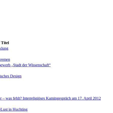
Titel
klung
 Bremen
werb „Stadt der Wissenschaft“
sches Design
r – was fehlt? Interreligiöses Kamingespräch am 17. April 2012
eLust in Huchting