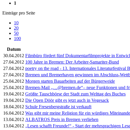
1
Einträge pro Seite
10
20
50
100
Datum
30.04.2012
Filmbüro fördert fünf Dokumentarfilmprojekte in Entwic
27.04.2012
100 Jahre in Bremen: Der Arbeiter-Samariter-Bund
27.04.2012
poetry on the road - 13. Internationales Literaturfestival
27.04.2012
Bremen und Bremerhaven gewinnen im Abschluss-Wettbe
25.04.2012
Morgen starten Bauarbeiten auf der Bürgerweide
25.04.2012
Bremen-Mail „…@bremen.de“– neue Funktionen und fri
19.04.2012
Größte Tauschbörse der Stadt zum Welttag des Buches
19.04.2012
Die Open Döör gibt es jetzt auch in Vegesack
18.04.2012
Schule Fresenbergstraße ist verkauft
16.04.2012
Was gibt mir meine Religion für ein würdiges Miteinande
13.04.2012
ALBATROS Preis in Bremen verliehen
13.04.2012
„Lesen schafft Freunde!“ - Start der mehrsprachigen Les