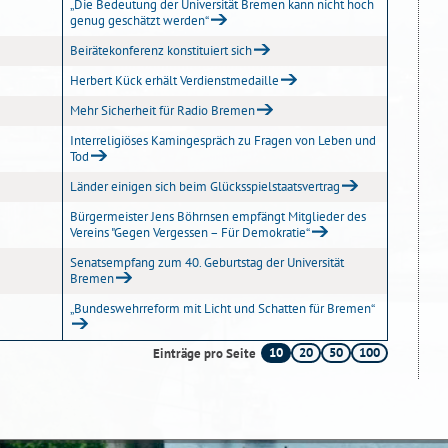
„Die Bedeutung der Universität Bremen kann nicht hoch
genug geschätzt werden“
Beirätekonferenz konstituiert sich
Herbert Kück erhält Verdienstmedaille
Mehr Sicherheit für Radio Bremen
Interreligiöses Kamingespräch zu Fragen von Leben und
Tod
Länder einigen sich beim Glücksspielstaatsvertrag
Bürgermeister Jens Böhrnsen empfängt Mitglieder des
Vereins "Gegen Vergessen – Für Demokratie“
Senatsempfang zum 40. Geburtstag der Universität
Bremen
„Bundeswehrreform mit Licht und Schatten für Bremen“
10
20
50
100
Einträge pro Seite