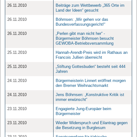
26.11.2010
Beiträge zum Wettbewerb „365 Orte im
Land der Ideen“ gesucht
26.11.2010
Böhrnsen: „Wir gehen vor das
Bundesverfassungsgericht!“
26.11.2010
„Perlen gibt man nicht her“ -
Bürgermeister Böhrnsen besucht
GEWOBA-Betriebsversammlung
25.11.2010
Hannah-Arendt-Preis wird im Rathaus an
Francois Jullien überreicht
25.11.2010
„Stiftung Gottesbuden“ besteht seit 444
Jahren
24.11.2010
Bürgermeisterin Linnert eröffnet morgen
den Bremer Weihnachtsmarkt
24.11.2010
Jens Böhrnsen: „Konstruktive Kritik ist
immer erwünscht“
23.11.2010
Engagierte Jung-Europäer beim
Bürgermeister
23.11.2010
Wieder Widerspruch und Eilantrag gegen
die Besetzung in Burglesum
23.11.2010
Senatsempfang für türkische