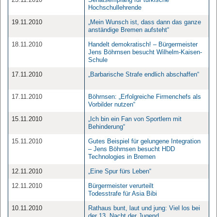
Hochschullehrende
19.11.2010
„Mein Wunsch ist, dass dann das ganze
anständige Bremen aufsteht“
18.11.2010
Handelt demokratisch! – Bürgermeister
Jens Böhrnsen besucht Wilhelm-Kaisen-
Schule
17.11.2010
„Barbarische Strafe endlich abschaffen“
17.11.2010
Böhrnsen: „Erfolgreiche Firmenchefs als
Vorbilder nutzen“
15.11.2010
„Ich bin ein Fan von Sportlern mit
Behinderung“
15.11.2010
Gutes Beispiel für gelungene Integration
– Jens Böhrnsen besucht HDD
Technologies in Bremen
12.11.2010
„Eine Spur fürs Leben“
12.11.2010
Bürgermeister verurteilt
Todesstrafe für Asia Bibi
10.11.2010
Rathaus bunt, laut und jung: Viel los bei
der 13. Nacht der Jugend