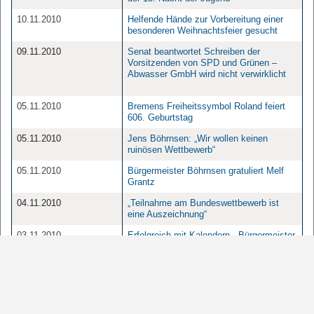
10.11.2010
Helfende Hände zur Vorbereitung einer
besonderen Weihnachtsfeier gesucht
09.11.2010
Senat beantwortet Schreiben der
Vorsitzenden von SPD und Grünen –
Abwasser GmbH wird nicht verwirklicht
05.11.2010
Bremens Freiheitssymbol Roland feiert
606. Geburtstag
05.11.2010
Jens Böhrnsen: „Wir wollen keinen
ruinösen Wettbewerb“
05.11.2010
Bürgermeister Böhrnsen gratuliert Melf
Grantz
04.11.2010
„Teilnahme am Bundeswettbewerb ist
eine Auszeichnung“
03.11.2010
Erfolgreich mit Kalendern - Bürgermeister
besuchte die Firma „ terminic“
02.11.2010
Klaus Hübotter wird Ehrenbürger
Bremens
02.11.2010
„Schwarz trifft weiß“ bei der Nacht der
Jugend im Rathaus