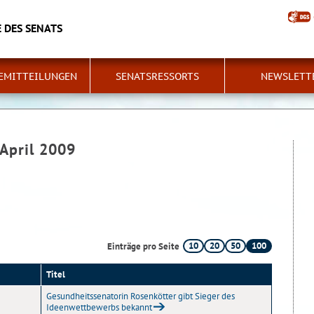
 DES SENATS
EMITTEILUNGEN
SENATSRESSORTS
NEWSLETT
 April 2009
10
20
50
100
Einträge pro Seite
Titel
Gesundheitssenatorin Rosenkötter gibt Sieger des
Ideenwettbewerbs bekannt