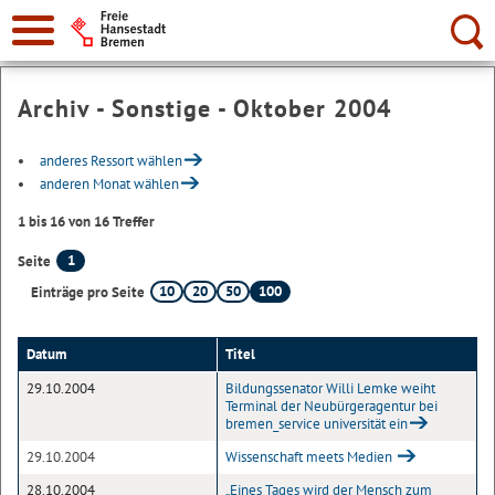
Suche:
Archiv - Sonstige - Oktober 2004
anderes Ressort wählen
anderen Monat wählen
1 bis 16 von 16 Treffer
1
Seite
10
20
50
100
Einträge pro Seite
Datum
Titel
29.10.2004
Bildungssenator Willi Lemke weiht
Terminal der Neubürgeragentur bei
bremen_service universität ein
29.10.2004
Wissenschaft meets Medien
28.10.2004
„Eines Tages wird der Mensch zum