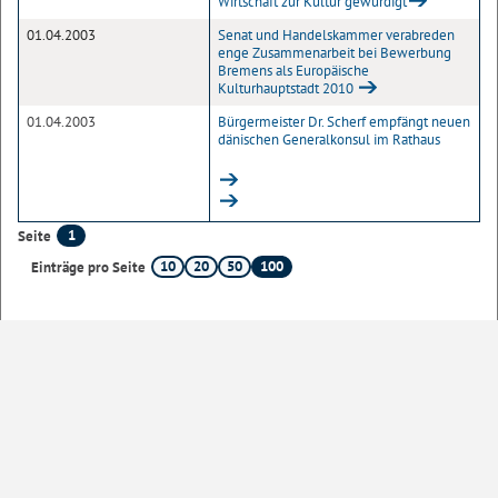
Wirtschaft zur Kultur gewürdigt
01.04.2003
Senat und Handelskammer verabreden
enge Zusammenarbeit bei Bewerbung
Bremens als Europäische
Kulturhauptstadt 2010
01.04.2003
Bürgermeister Dr. Scherf empfängt neuen
dänischen Generalkonsul im Rathaus
1
Seite
10
20
50
100
Einträge pro Seite
Sofern nicht
anders angegeben
, stehen die Inhalte dieser Seite unter der