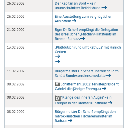
26.02.2002
Der Kapitän an Bord – kein
unumschränkter Befehlshaber
26.02.2002
Eine Ausstellung zum vergnüglichen
Auslöffeln
21.02.2002
Bgm Dr. Scherf empfängt die Delegation
des israelischen „Mischan“-Hilfsfonds im
Bremer Rathaus
13.02.2002
„Plattdütsch rund umt Rathuus“ mit Hinrich
Gerken
11.02.2002
Bürgermeister Dr. Scherf überreicht Edith
Schütt Bundesverdienstmedaille
08.02.2002
Schaffermahl 2002: Ministerpräsident
Gabriel diesjähriger Ehrengast
08.02.2002
"Klänge des inneren Auges" - ein
Ereignis in der Bremer Kunsthalle
08.02.2002
Bürgermeister Dr. Scherf empfängt den
marokkanischen Fischereiminister im
Rathaus