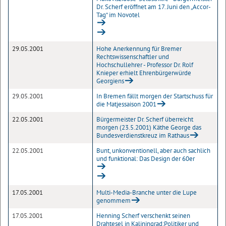
Dr. Scherf eröffnet am 17. Juni den „Accor-
Tag“ im Novotel
29.05.2001
Hohe Anerkennung für Bremer
Rechtswissenschaftler und
Hochschullehrer - Professor Dr. Rolf
Knieper erhielt Ehrenbürgerwürde
Georgiens
29.05.2001
In Bremen fällt morgen der Startschuss für
die Matjessaison 2001
22.05.2001
Bürgermeister Dr. Scherf überreicht
morgen (23.5.2001) Käthe George das
Bundesverdienstkreuz im Rathaus
22.05.2001
Bunt, unkonventionell, aber auch sachlich
und funktional: Das Design der 60er
17.05.2001
Multi-Media-Branche unter die Lupe
genommem
17.05.2001
Henning Scherf verschenkt seinen
Drahtesel in Kaliningrad:Politiker und