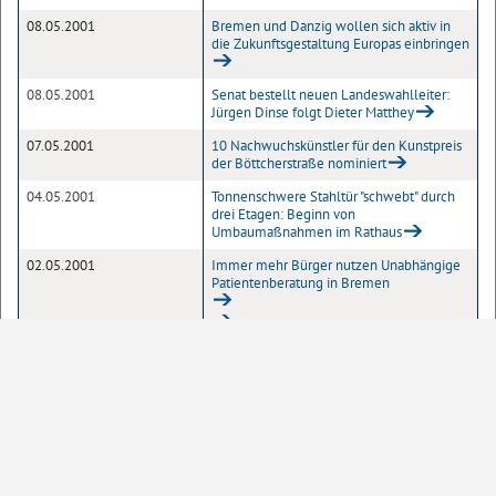
08.05.2001
Bremen und Danzig wollen sich aktiv in
die Zukunftsgestaltung Europas einbringen
08.05.2001
Senat bestellt neuen Landeswahlleiter:
Jürgen Dinse folgt Dieter Matthey
07.05.2001
10 Nachwuchskünstler für den Kunstpreis
der Böttcherstraße nominiert
04.05.2001
Tonnenschwere Stahltür "schwebt" durch
drei Etagen: Beginn von
Umbaumaßnahmen im Rathaus
02.05.2001
Immer mehr Bürger nutzen Unabhängige
Patientenberatung in Bremen
02.05.2001
„Europa in Bremen – Bremen in Europa“ in
der Unteren Rathaushalle
1
2
Seite
10
20
50
100
Einträge pro Seite