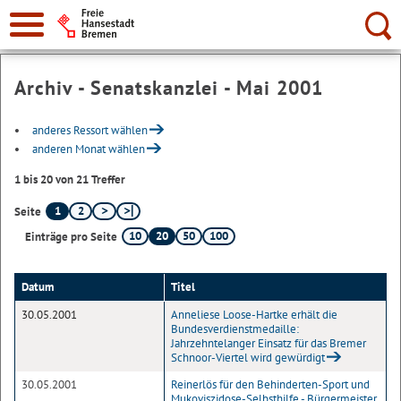
Suche:
Archiv - Senatskanzlei - Mai 2001
anderes Ressort wählen
anderen Monat wählen
1 bis 20 von 21 Treffer
1
2
Seite
10
20
50
100
Einträge pro Seite
Datum
Titel
30.05.2001
Anneliese Loose-Hartke erhält die
Bundesverdienstmedaille:
Jahrzehntelanger Einsatz für das Bremer
Schnoor-Viertel wird gewürdigt
30.05.2001
Reinerlös für den Behinderten-Sport und
Mukoviszidose-Selbsthilfe - Bürgermeister