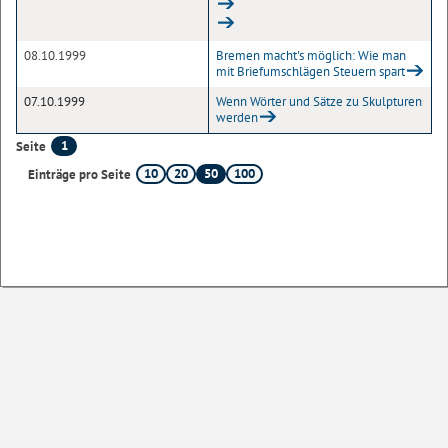
08.10.1999
Bremen macht's möglich: Wie man
mit Briefumschlägen Steuern spart
07.10.1999
Wenn Wörter und Sätze zu Skulpturen
werden
1
Seite
10
20
50
100
Einträge pro Seite
Sofern nicht
anders angegeben
, stehen die Inhalte dieser Seite unter der
Lizenz
Startseite