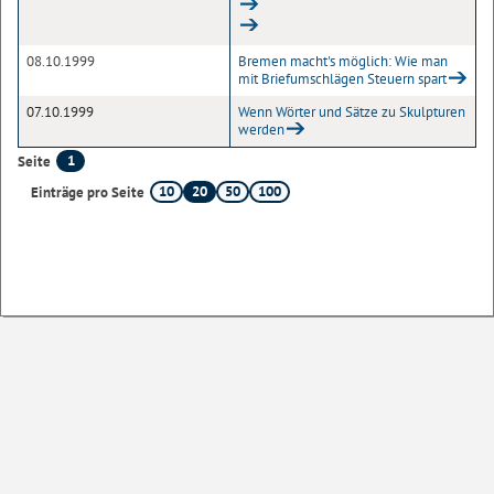
08.10.1999
Bremen macht's möglich: Wie man
mit Briefumschlägen Steuern spart
07.10.1999
Wenn Wörter und Sätze zu Skulpturen
werden
1
Seite
10
20
50
100
Einträge pro Seite
Sofern nicht
anders angegeben
, stehen die Inhalte dieser Seite unter der
Lizenz
Startseite