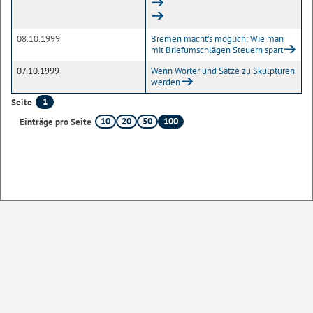
08.10.1999
Bremen macht's möglich: Wie man
mit Briefumschlägen Steuern spart
07.10.1999
Wenn Wörter und Sätze zu Skulpturen
werden
1
Seite
10
20
50
100
Einträge pro Seite
Sofern nicht
anders angegeben
, stehen die Inhalte dieser Seite unter der
Lizenz
Startseite