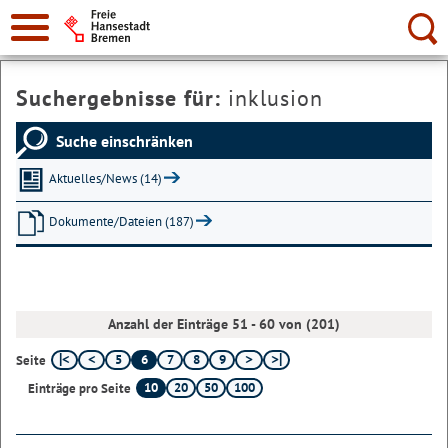
Suche:
Suchergebnisse für:
inklusion
Suche einschränken
Aktuelles/News (14)
Dokumente/Dateien (187)
Anzahl der Einträge 51 - 60 von (201)
5
6
7
8
9
Seite
10
20
50
100
Einträge pro Seite