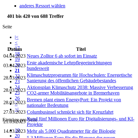
anderes Ressort wählen
401 bis 420 von 688 Treffer
Seite
|<
<
17
Datum
Titel
18
04.04.2023
Neues Zolltor 6 ab sofort im Einsatz
19
Erste akademische Lehrpflegeeinrichtungen
20
03.04.2023
bundesweit
21
Klimaschutzprogramm für Hochschulen: Energetische
22
28.03.2023
Sanierung des öffentlichen Gebäudebestandes
23
24
Aktionsplan Klimaschutz 2038: Massive Verbesserung
28.03.2023
25
CO2-armer Mobilitätsangebote in Bremerhaven
26
Bremen plant einen EnergyPort: Ein Projekt von
28.03.2023
>
nationaler Bedeutung
>|
27.03.2023
Columbusinsel schmückt sich für Kreuzfahrt
Rund fünf Millionen Euro für Digitalisierungs- und KI-
Einträge pro Seite
21.03.2023
Projekte
10
14.03.2023
Mehr als 5.000 Quadratmeter für die Biologie
20
5,3 Millionen Euro für die Planung der neuen