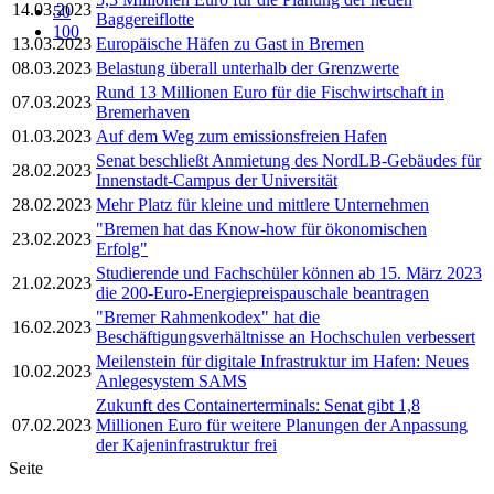
14.03.2023
50
Baggereiflotte
100
13.03.2023
Europäische Häfen zu Gast in Bremen
08.03.2023
Belastung überall unterhalb der Grenzwerte
Rund 13 Millionen Euro für die Fischwirtschaft in
07.03.2023
Bremerhaven
01.03.2023
Auf dem Weg zum emissionsfreien Hafen
Senat beschließt Anmietung des NordLB-Gebäudes für
28.02.2023
Innenstadt-Campus der Universität
28.02.2023
Mehr Platz für kleine und mittlere Unternehmen
"Bremen hat das Know-how für ökonomischen
23.02.2023
Erfolg"
Studierende und Fachschüler können ab 15. März 2023
21.02.2023
die 200-Euro-Energiepreispauschale beantragen
"Bremer Rahmenkodex" hat die
16.02.2023
Beschäftigungsverhältnisse an Hochschulen verbessert
Meilenstein für digitale Infrastruktur im Hafen: Neues
10.02.2023
Anlegesystem SAMS
Zukunft des Containerterminals: Senat gibt 1,8
07.02.2023
Millionen Euro für weitere Planungen der Anpassung
der Kajeninfrastruktur frei
Seite