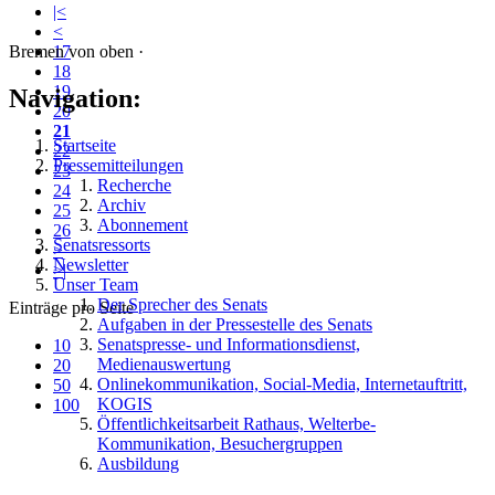
|<
<
Bremen von oben ·
17
18
19
Navigation:
20
21
Startseite
22
Pressemitteilungen
23
Recherche
24
Archiv
25
Abonnement
26
Senatsressorts
>
Newsletter
>|
Unser Team
Der Sprecher des Senats
Einträge pro Seite
Aufgaben in der Pressestelle des Senats
Senatspresse- und Informationsdienst,
10
Medienauswertung
20
Onlinekommunikation, Social-Media, Internetauftritt,
50
KOGIS
100
Öffentlichkeitsarbeit Rathaus, Welterbe-
Kommunikation, Besuchergruppen
Ausbildung