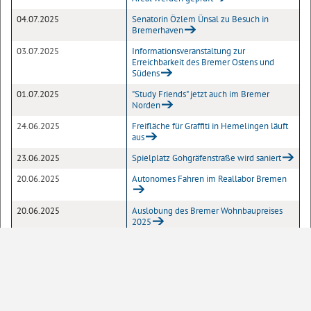
04.07.2025
Senatorin Özlem Ünsal zu Besuch in
Bremerhaven
03.07.2025
Informationsveranstaltung zur
Erreichbarkeit des Bremer Ostens und
Südens
01.07.2025
"Study Friends" jetzt auch im Bremer
Norden
24.06.2025
Freifläche für Graffiti in Hemelingen läuft
aus
23.06.2025
Spielplatz Gohgräfenstraße wird saniert
20.06.2025
Autonomes Fahren im Reallabor Bremen
20.06.2025
Auslobung des Bremer Wohnbaupreises
2025
18.06.2025
Senatorin Ünsal begrüßt Beschleunigung
von Bauprojekten
12.06.2025
Grundstein für ein neues, urbanes Quartier
11.06.2025
Deputation für Mobilität, Bau und