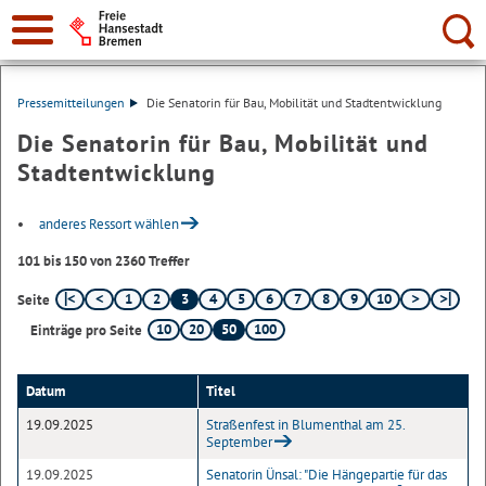
Suche:
Pressemitteilungen
Die Senatorin für Bau, Mobilität und Stadtentwicklung
Die Senatorin für Bau, Mobilität und
Stadtentwicklung
anderes Ressort wählen
101 bis 150 von 2360 Treffer
1
2
3
4
5
6
7
8
9
10
Seite
10
20
50
100
Einträge pro Seite
Datum
Titel
19.09.2025
Straßenfest in Blumenthal am 25.
September
19.09.2025
Senatorin Ünsal: "Die Hängepartie für das