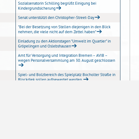
Sozialsenatorin Schilling begrüßt Einigung bei
Kindergrundsicherung
Senat unterstützt den Christopher-Street-Day
"Bei der Besetzung von Stellen diejenigen in den Blick
nehmen, die viele nicht auf dem Zettel haben"
Einladung zu den Aktionstagen "Umwelt im Quartier" in
Gröpelingen und Oslebshausen
Amt für Versorgung und Integration Bremen – AVIB –
wegen Personalversammlung am 30. August geschlossen
Spiel- und Bolzbereich des Spielplatz Bocholter Straße in
Blockdiek sollen aufgewertet werden
Pflegestützpunkt Bremen-Vahr informiert über wichtige
Fragen der Pflege in Heimen
Raum für 400 Geflüchtete im Hulsberg-Quartier als
Zwischennutzung
Suppenengel laden zum "Offenen Essen für alle" auf den
Bahnhofsvorplatz
Karin Treu ist neue Staaträtin für Arbeit bei der Senatorin
für Arbeit, Soziales, Jugend und Integration