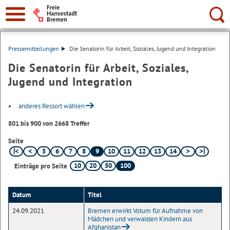
Suche:
Pressemitteilungen
Die Senatorin für Arbeit, Soziales, Jugend und Integration
Die Senatorin für Arbeit, Soziales,
Jugend und Integration
anderes Ressort wählen
801 bis 900 von 2668 Treffer
Seite
5
6
7
8
9
10
11
12
13
14
10
20
50
100
Einträge pro Seite
Datum
Titel
24.09.2021
Bremen erwirkt Votum für Aufnahme von
Mädchen und verwaisten Kindern aus
Afghanistan