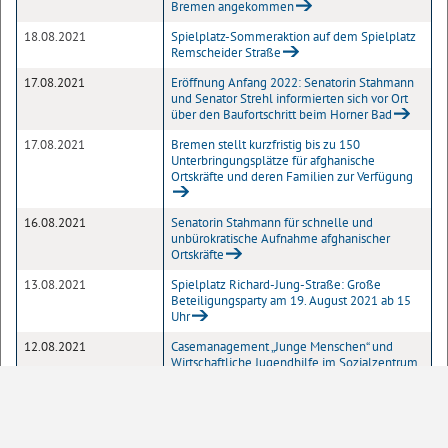
Bremen angekommen
18.08.2021
Spielplatz-Sommeraktion auf dem Spielplatz
Remscheider Straße
17.08.2021
Eröffnung Anfang 2022: Senatorin Stahmann
und Senator Strehl informierten sich vor Ort
über den Baufortschritt beim Horner Bad
17.08.2021
Bremen stellt kurzfristig bis zu 150
Unterbringungsplätze für afghanische
Ortskräfte und deren Familien zur Verfügung
16.08.2021
Senatorin Stahmann für schnelle und
unbürokratische Aufnahme afghanischer
Ortskräfte
13.08.2021
Spielplatz Richard-Jung-Straße: Große
Beteiligungsparty am 19. August 2021 ab 15
Uhr
12.08.2021
Casemanagement „Junge Menschen“ und
Wirtschaftliche Jugendhilfe im Sozialzentrum
Süd werden vorübergehend für den
Publikumsverkehr geschlossen
12.08.2021
Fachdienst Stationäre Leistungen im
Sozialzentrum Hemelingen/Osterholz