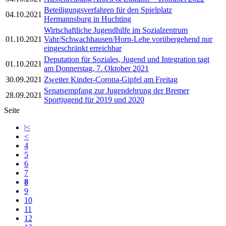
Beteiligungsverfahren für den Spielplatz
04.10.2021
Hermannsburg in Huchting
Wirtschaftliche Jugendhilfe im Sozialzentrum
01.10.2021
Vahr/Schwachhausen/Horn-Lehe vorübergehend nur
eingeschränkt erreichbar
Deputation für Soziales, Jugend und Integration tagt
01.10.2021
am Donnerstag, 7. Oktober 2021
30.09.2021
Zweiter Kinder-Corona-Gipfel am Freitag
Senatsempfang zur Jugendehrung der Bremer
28.09.2021
Sportjugend für 2019 und 2020
Seite
|<
<
4
5
6
7
8
9
10
11
12