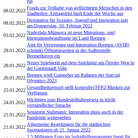
ein
Fonds zur Teilhabe von geflüchteten Menschen in den
08.02.2022
Stadtteilen: Antragsfrist läuft Ende der Woche aus
Deputation für Soziales, Jugend und Integration tagt
08.02.2022
am Donnerstag, 10. Februar 2022
Nadezhda Milanova ist neue Migrations- und
03.02.2022
Integrationsbeauftragte im Land Bremen
Amt für Versorgung und Integration Bremen (AVIB)
28.01.2022
schränkt Öffnungszeiten in der Außenstelle
Bremerhaven ein
Neues Spielgerät auf dem Spielplatz am Örreler Weg in
28.01.2022
der Gartenstadt Vahr
Bremen wird Gastgeber im Rahmen der Special
26.01.2022
Olympics 2023
Gesundheitsressort stellt kostenfrei FFP2-Masken zur
25.01.2022
Verfügung
Wichtiges zum Bundesteilhabegesetz in leicht
24.01.2022
verständlicher Sprache
Senatorin Stahmann: Integration muss auch in der
21.01.2022
Pandemie weitergehen
Allgemeine Regelungen für die städtischen
21.01.2022
Sportanlagen ab 21. Januar 2022
2,5 Millionen Euro im Soforthilfeprogramm Sport für