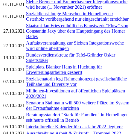
Siebte Bremer und Bremerhavener Integrationswoche
01.11.2021
wird heute (1. November 2021) eröffnet
Sozialdienst Junge Menschen in Hemelingen /
01.11.2021
Osterholz vorübergehend nur eingeschränkt erreichbar
Staatsrat Jan Fries enthüllt das Kunstwerk "Flow" von
27.10.2021
Constantin Jaxy über dem Haupteingang des Horner
Bades
Auftaktveranstaltung zur Siebten Integrationswoche
27.10.2021
wird online übertragen
Bundesverdienstkreuz für Tafel-Gründer Oskar
19.10.2021
Splettstößer
Spielplatz Blanker Hans in Huchting für
19.10.2021
Erweiterungsarbeiten gesperrt
Sozialsenatorin legt Rahmenkonzept gesellschaftliche
07.10.2021
Teilhabe und Diversity vor
Millionen-Investitionen auf öffentlichen Spielplätzen
07.10.2021
2020/2021
Senatorin Stahmann will 500 weitere Plätze im System
07.10.2021
der Erstaufnahme einrichten
Beratungsstandort "Stark für Familien" in Hemelingen
07.10.2021
seit heute offiziell in Betrieb
05.10.2021
Interkultureller Kalender für das Jahr 2022 liegt vor
04.10.2021
Ausschreibung Arbeit & Zukunft – Trommel 2022