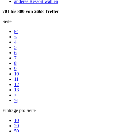
anderes Ressort wählen
701 bis 800 von 2668 Treffer
Seite
|<
<
4
5
6
7
8
9
10
11
12
13
>
>|
Einträge pro Seite
10
20
50