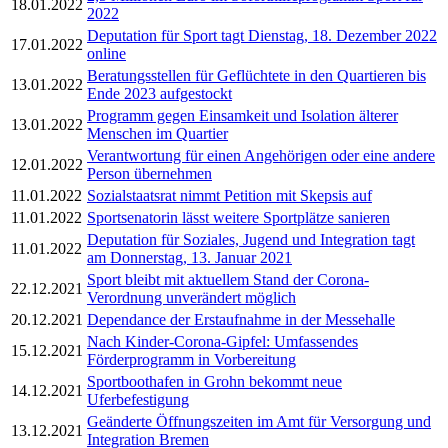
18.01.2022
2022
Deputation für Sport tagt Dienstag, 18. Dezember 2022
17.01.2022
online
Beratungsstellen für Geflüchtete in den Quartieren bis
13.01.2022
Ende 2023 aufgestockt
Programm gegen Einsamkeit und Isolation älterer
13.01.2022
Menschen im Quartier
Verantwortung für einen Angehörigen oder eine andere
12.01.2022
Person übernehmen
11.01.2022
Sozialstaatsrat nimmt Petition mit Skepsis auf
11.01.2022
Sportsenatorin lässt weitere Sportplätze sanieren
Deputation für Soziales, Jugend und Integration tagt
11.01.2022
am Donnerstag, 13. Januar 2021
Sport bleibt mit aktuellem Stand der Corona-
22.12.2021
Verordnung unverändert möglich
20.12.2021
Dependance der Erstaufnahme in der Messehalle
Nach Kinder-Corona-Gipfel: Umfassendes
15.12.2021
Förderprogramm in Vorbereitung
Sportboothafen in Grohn bekommt neue
14.12.2021
Uferbefestigung
Geänderte Öffnungszeiten im Amt für Versorgung und
13.12.2021
Integration Bremen