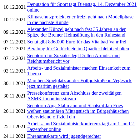
Deputation für Sport tagt Dienstag, 14. Dezember 2021
10.12.2021
online
Klimaschutzprojekt ener:freizi geht nach Modellphase
10.12.2021
in die nächste Runde
Alexander Künzel geht nach fast 35 Jahren an der
09.12.2021
Spitze der Bremer Heimstiftung in den Ruhestand
07.12.2021
Senat gibt 836.000 Euro für das Vitalbad Vahr frei
07.12.2021
Beratung für Geflüchtete im Quartier bleibt erhalten
Senatorin für Soziales legt Dritten Armuts- und
07.12.2021
Reichtumsbericht vor
Arbeits- und Sozialminister machen Einsamkeit zum
02.12.2021
Thema
Märchen-Spielplatz an der Frithjofstraße in Vegesack
30.11.2021
jetzt maritim gestaltet
Pressekonferenz zum Abschluss der zweitätigen
30.11.2021
ASMK im online-stream
Senatorin Anja Stahmann und Staatsrat Jan Fries
26.11.2021
weihen stationären Mittagstisch im Bürgerhäuschen
Obervieland offiziell ein
Arbeits- und Sozialministerkonferenz tagt am 1. und 2.
25.11.2021
Dezember online
24.11.2021
Ehrenamtskarte wird jugendgerechter