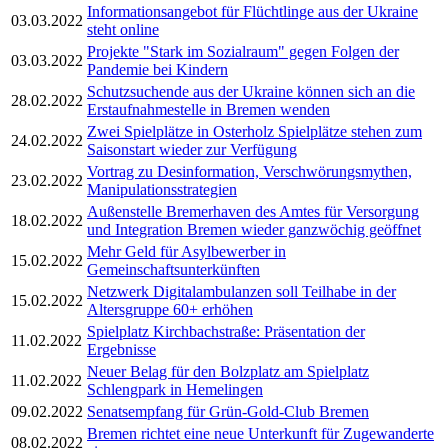
Informationsangebot für Flüchtlinge aus der Ukraine
03.03.2022
steht online
Projekte "Stark im Sozialraum" gegen Folgen der
03.03.2022
Pandemie bei Kindern
Schutzsuchende aus der Ukraine können sich an die
28.02.2022
Erstaufnahmestelle in Bremen wenden
Zwei Spielplätze in Osterholz Spielplätze stehen zum
24.02.2022
Saisonstart wieder zur Verfügung
Vortrag zu Desinformation, Verschwörungsmythen,
23.02.2022
Manipulationsstrategien
Außenstelle Bremerhaven des Amtes für Versorgung
18.02.2022
und Integration Bremen wieder ganzwöchig geöffnet
Mehr Geld für Asylbewerber in
15.02.2022
Gemeinschaftsunterkünften
Netzwerk Digitalambulanzen soll Teilhabe in der
15.02.2022
Altersgruppe 60+ erhöhen
Spielplatz Kirchbachstraße: Präsentation der
11.02.2022
Ergebnisse
Neuer Belag für den Bolzplatz am Spielplatz
11.02.2022
Schlengpark in Hemelingen
09.02.2022
Senatsempfang für Grün-Gold-Club Bremen
Bremen richtet eine neue Unterkunft für Zugewanderte
08.02.2022