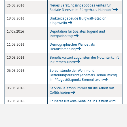
25.05.2016
Neues Beratungsangebot des Amtes für
Soziale Dienste im Bürgerhaus Mahndorf
19.05.2016
Umkleidegebäude Burgwall-Stadion
eingeweiht
17.05.2016
Deputation für Soziales, Jugend und
Integration tagt
11.05.2016
Demographischer Wandel als
Herausforderung
10.05.2016
Benefizkonzert zugunsten der Notunterkunft
in Bremen-Nord
06.05.2016
Sprechstunde der Wohn- und
Betreuungsaufsicht (ehemals Heimaufsicht)
im Pflegestützpunkt Bremerhaven
03.05.2016
Service-Telefonnummer für die Arbeit mit
Geflüchteten
03.05.2016
Früheres Brekom-Gebäude in Hastedt wird
Unterkunft für Flüchtlinge
29.04.2016
Flüchtlinge können ins Porthotel in der
Überseestadt einziehen