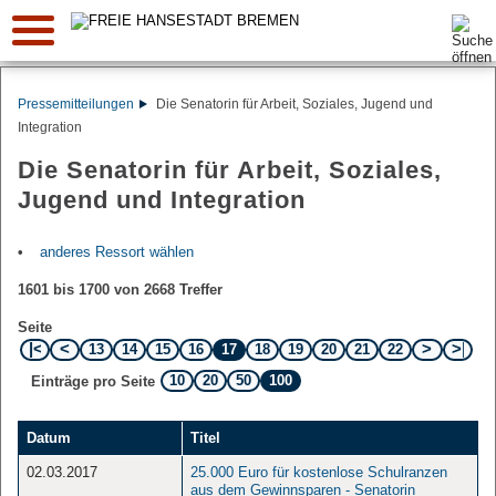
Suche:
Pressemitteilungen
Die Senatorin für Arbeit, Soziales, Jugend und
Integration
Die Senatorin für Arbeit, Soziales,
Jugend und Integration
anderes Ressort wählen
1601 bis 1700 von 2668 Treffer
Seite
13
14
15
16
17
18
19
20
21
22
10
20
50
100
Einträge pro Seite
Datum
Titel
02.03.2017
25.000 Euro für kostenlose Schulranzen
aus dem Gewinnsparen - Senatorin