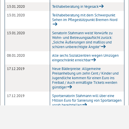
13.01.2020
Teilhabeberatung in Vegesack
13.01.2020
Teilhabeberatung mit dem Schwerpunkt
Sehen im Pflegestützpunkt Bremen-Nord
13.01.2020
Senatorin Stahmann weist Vorwürfe zu
Wohn- und Betreuungsaufsicht zurück:
„Solche Äußerungen sind maßlos und
schüren unberechtigte Ängste“
08.01.2020
Alle sechs Sozialzentren wegen Umzügen
eingeschränkt erreichbar
17.12.2019
Neue Bäderpreise: Allgemeine
Preisanhebung um zehn Cent / Kinder und
Jugendliche kommen für einen Euro ins
Freibad / Auch ermäßigte Tickets werden
günstiger
17.12.2019
Sportsenatorin Stahmann will über eine
Million Euro für Sanierung von Sportanlagen
vorab bereitstellen
16.12.2019
Senatsempfang für Nachwuchssportlerinnen
und Nachwuchssportler
13.12.2019
Spenden werten Spielplatz an der