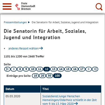
Suche:
Pressemitteilungen
Die Senatorin für Arbeit, Soziales, Jugend und Integration
Die Senatorin für Arbeit, Soziales,
Jugend und Integration
anderes Ressort wählen
1101 bis 1200 von 2668 Treffer
Seite
8
9
10
11
12
13
14
15
16
17
10
20
50
100
Einträge pro Seite
Datum
Titel
05.03.2020
Sozialdienst Junge Menschen
Hemelingen/Osterholz schließt in der Zeit
vom 9. bis 13. März 2020