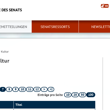
 DES SENATS
EMITTEILUNGEN
SENATSRESSORTS
NEWSLETT
 Kultur
ltur
7
8
9
10
11
12
10
20
50
100
Einträge pro Seite
Titel