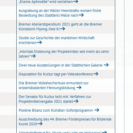
„Kleine Aphrodite“ wird verliehen
Ausgrabung an der Waller Heerstraße weisen frühe
Besiedlung des Stadtteils Walle nach
Bremer Atelierstipendium 2021 geht an die Bremer
Künstlerin Myong-Hee Ki
Studie zur Geschichte der maritimen Wirtschaft
erschienen
„Höchste Dotierung der Projektmittel seit mehr als zehn
Jahren“
Zwei neue Ausstellungen in der Städtischen Galerie
Deputation für Kultur tagt per Videokonferenz
Die Bremer Volkshochschule ermuntert zur
wissensbasierten Meinungsbildung
Der Senator für Kultur teilt mit: Verfahren zur
Projektmittelvergabe 2021 startet
Positive Bilanz zum Künstler-Sofortprogramm
Ausschreibung des 44. Bremer Förderpreises für Bildende
Kunst 2020
Alternativformat für „Musik und Licht am Hollersee“