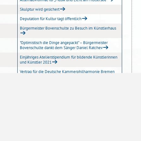
Skulptur wird gesichert
Deputation für Kultur tagt öffentlich
Bürgermeister Bovenschulte zu Besuch im Künstlerhaus
"Optimistisch die Dinge angepackt" – Bürgermeister
Bovenschulte dankt dem Sänger Daniel Ratchev
Einjähriges Atelierstipendium für bildende Künstlerinnen
und Künstler 2021
Vertrag für die Deutsche Kammerphilharmonie Bremen
soll verlängert werden
Die Bremer VHS präsentiert das Weiterbildungsprogramm
für Herbst/Winter 2020
Mittelsteinzeitliche Feuerstellen an der neuen
Feuerwache – Bislang ältester Siedlungsplatz Bremens
entdeckt
Effrosyni Kontogeorgou erhält den 43. Bremer Förderpreis
für Bildende Kunst 2019
Bürgermeister Bovenschulte gratuliert Thomas Hartmann