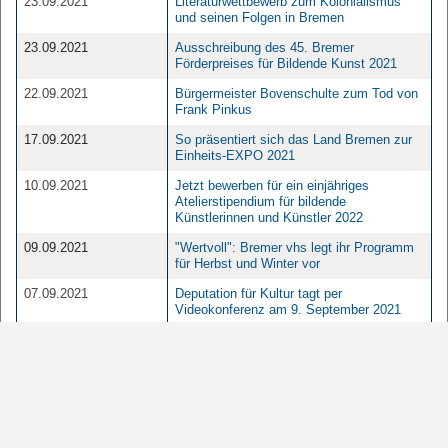
23.09.2021
Literaturwettbewerb zum Kolonialismus
und seinen Folgen in Bremen
23.09.2021
Ausschreibung des 45. Bremer
Förderpreises für Bildende Kunst 2021
22.09.2021
Bürgermeister Bovenschulte zum Tod von
Frank Pinkus
17.09.2021
So präsentiert sich das Land Bremen zur
Einheits-EXPO 2021
10.09.2021
Jetzt bewerben für ein einjähriges
Atelierstipendium für bildende
Künstlerinnen und Künstler 2022
09.09.2021
"Wertvoll": Bremer vhs legt ihr Programm
für Herbst und Winter vor
07.09.2021
Deputation für Kultur tagt per
Videokonferenz am 9. September 2021
06.09.2021
"Sein & Schein" am Tag des offenen
Denkmals
03.09.2021
Der September wird bunt & queer - Die
neue Ausgabe des Bremer
Literaturmagazins ist da
03.09.2021
Verleihung des 1. Bremer