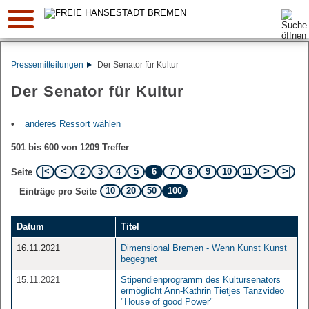
Suche:
Pressemitteilungen
Der Senator für Kultur
Der Senator für Kultur
anderes Ressort wählen
501 bis 600 von 1209 Treffer
2
3
4
5
6
7
8
9
10
11
Seite
10
20
50
100
Einträge pro Seite
Datum
Titel
16.11.2021
Dimensional Bremen - Wenn Kunst Kunst
begegnet
15.11.2021
Stipendienprogramm des Kultursenators
ermöglicht Ann-Kathrin Tietjes Tanzvideo
"House of good Power"