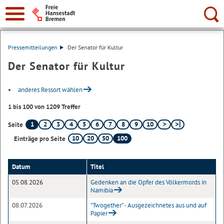
Suche:
Pressemitteilungen
Der Senator für Kultur
Der Senator für Kultur
anderes Ressort wählen
1 bis 100 von 1209 Treffer
1
2
3
4
5
6
7
8
9
10
Seite
10
20
50
100
Einträge pro Seite
Datum
Titel
05.08.2026
Gedenken an die Opfer des Völkermords in
Namibia
08.07.2026
"Twogether" - Ausgezeichnetes aus und auf
Papier