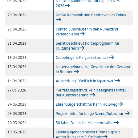
04.05.2026
Die Deputation für Kultur tagt am 6. Mai
2026
29.04.2026
Große Romantik und Beethoven im Fokus
23.04.2026
Konrad Elmshäuser in den Ruhestand
verabschiedet
21.04.2026
Senat beschließt Förderprogramm für
Kulturbereich
16.04.2026
Gröpelingens Pinguin ist zurück
15.04.2026
Neuerscheinung zur Geschichte der Gestapo
in Bremen
14.04.2026
Ausstellung: "Weil ich in Japan war"
27.03.2026
"Verfassungsschutz kein geeignetes Mittel
der Kunstförderung"
24.03.2026
Ehrenbürgerschaft für Karin Hollweg
23.03.2026
Projektmittel für Junge Szene/Subkultur
20.03.2026
50 Jahre Deutsche Märchenstraße
19.03.2026
Landesjugendorchester Bremen spielt
Anton Bruckners 9. Sinfonie