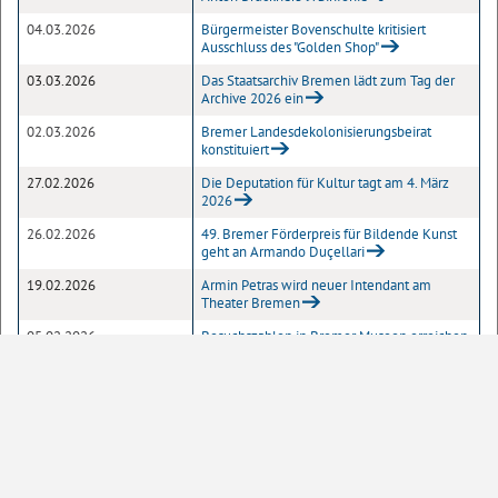
04.03.2026
Bürgermeister Bovenschulte kritisiert
Ausschluss des "Golden Shop"
03.03.2026
Das Staatsarchiv Bremen lädt zum Tag der
Archive 2026 ein
02.03.2026
Bremer Landesdekolonisierungsbeirat
konstituiert
27.02.2026
Die Deputation für Kultur tagt am 4. März
2026
26.02.2026
49. Bremer Förderpreis für Bildende Kunst
geht an Armando Duçellari
19.02.2026
Armin Petras wird neuer Intendant am
Theater Bremen
05.02.2026
Besuchszahlen in Bremer Museen erreichen
Rekordniveau
03.02.2026
Wettbewerb zur Fassadengestaltung des
Zentrums für Kunst
27.01.2026
Erinnerung an die Opfer des
Nationalsozialismus
26.01.2026
Feierliche Verleihung des 72. Bremer