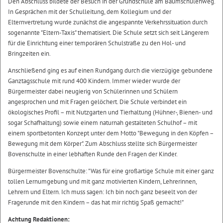
Den Abschluss bildete der Besuch in der Grundschule am Baumschulenweg.
In Gesprächen mit der Schulleitung, dem Kollegium und der
Elternvertretung wurde zunächst die angespannte Verkehrssituation durch
sogenannte "Eltern-Taxis" thematisiert. Die Schule setzt sich seit Längerem
für die Einrichtung einer temporären Schulstraße zu den Hol- und
Bringzeiten ein.
Anschließend ging es auf einen Rundgang durch die vierzügige gebundene
Ganztagsschule mit rund 400 Kindern. Immer wieder wurde der
Bürgermeister dabei neugierig von Schülerinnen und Schülern
angesprochen und mit Fragen gelöchert. Die Schule verbindet ein
ökologisches Profil – mit Nutzgarten und Tierhaltung (Hühner-, Bienen- und
sogar Schafhaltung) sowie einem naturnah gestalteten Schulhof – mit
einem sportbetonten Konzept unter dem Motto "Bewegung in den Köpfen –
Bewegung mit dem Körper". Zum Abschluss stellte sich Bürgermeister
Bovenschulte in einer lebhaften Runde den Fragen der Kinder.
Bürgermeister Bovenschulte: "Was für eine großartige Schule mit einer ganz
tollen Lernumgebung und mit ganz motivierten Kindern, Lehrerinnen,
Lehrern und Eltern. Ich muss sagen: Ich bin noch ganz beseelt von der
Fragerunde mit den Kindern – das hat mir richtig Spaß gemacht!"
Achtung Redaktionen: