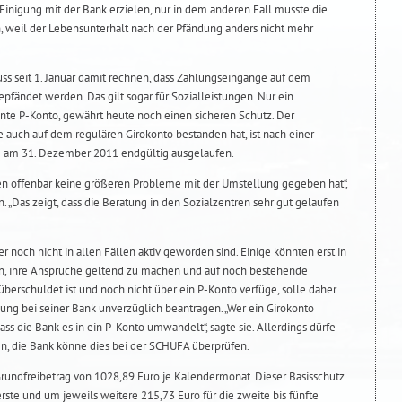
Einigung mit der Bank erzielen, nur in dem anderen Fall musste die
n, weil der Lebensunterhalt nach der Pfändung anders nicht mehr
uss seit 1. Januar damit rechnen, dass Zahlungseingänge auf dem
pfändet werden. Das gilt sogar für Sozialleistungen. Nur ein
nte P-Konto, gewährt heute noch einen sicheren Schutz. Der
e auch auf dem regulären Girokonto bestanden hat, ist nach einer
e am 31. Dezember 2011 endgültig ausgelaufen.
emen offenbar keine größeren Probleme mit der Umstellung gegeben hat“,
. „Das zeigt, dass die Beratung in den Sozialzentren sehr gut gelaufen
r noch nicht in allen Fällen aktiv geworden sind. Einige könnten erst in
 ihre Ansprüche geltend zu machen und auf noch bestehende
überschuldet ist und noch nicht über ein P-Konto verfüge, solle daher
lung bei seiner Bank unverzüglich beantragen. „Wer ein Girokonto
dass die Bank es in ein P-Konto umwandelt“, sagte sie. Allerdings dürfe
en, die Bank könne dies bei der SCHUFA überprüfen.
Grundfreibetrag von 1028,89 Euro je Kalendermonat. Dieser Basisschutz
erste und um jeweils weitere 215,73 Euro für die zweite bis fünfte