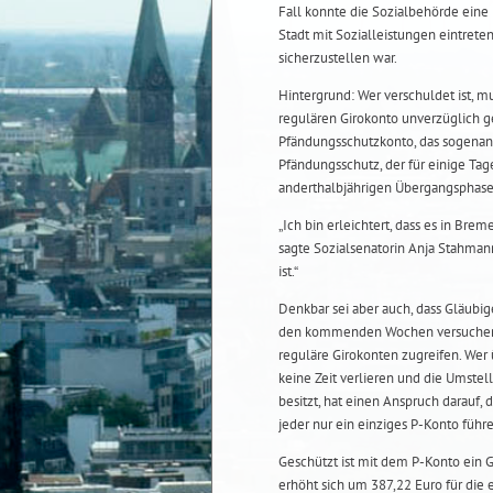
Fall konnte die Sozialbehörde eine 
Stadt mit Sozialleistungen eintrete
sicherzustellen war.
Hintergrund: Wer verschuldet ist, m
regulären Girokonto unverzüglich ge
Pfändungsschutzkonto, das sogenan
Pfändungsschutz, der für einige Tag
anderthalbjährigen Übergangsphas
„Ich bin erleichtert, dass es in Br
sagte Sozialsenatorin Anja Stahmann
ist.“
Denkbar sei aber auch, dass Gläubige
den kommenden Wochen versuchen,
reguläre Girokonten zugreifen. Wer 
keine Zeit verlieren und die Umstel
besitzt, hat einen Anspruch darauf, 
jeder nur ein einziges P-Konto führ
Geschützt ist mit dem P-Konto ein 
erhöht sich um 387,22 Euro für die 