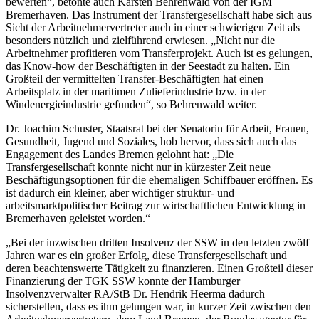
bewerten“, betonte auch Karsten Behrenwald von der IGM
Bremerhaven. Das Instrument der Transfergesellschaft habe sich aus
Sicht der Arbeitnehmervertreter auch in einer schwierigen Zeit als
besonders nützlich und zielführend erwiesen. „Nicht nur die
Arbeitnehmer profitieren vom Transferprojekt. Auch ist es gelungen,
das Know-how der Beschäftigten in der Seestadt zu halten. Ein
Großteil der vermittelten Transfer-Beschäftigten hat einen
Arbeitsplatz in der maritimen Zulieferindustrie bzw. in der
Windenergieindustrie gefunden“, so Behrenwald weiter.
Dr. Joachim Schuster, Staatsrat bei der Senatorin für Arbeit, Frauen,
Gesundheit, Jugend und Soziales, hob hervor, dass sich auch das
Engagement des Landes Bremen gelohnt hat: „Die
Transfergesellschaft konnte nicht nur in kürzester Zeit neue
Beschäftigungsoptionen für die ehemaligen Schiffbauer eröffnen. Es
ist dadurch ein kleiner, aber wichtiger struktur- und
arbeitsmarktpolitischer Beitrag zur wirtschaftlichen Entwicklung in
Bremerhaven geleistet worden.“
„Bei der inzwischen dritten Insolvenz der SSW in den letzten zwölf
Jahren war es ein großer Erfolg, diese Transfergesellschaft und
deren beachtenswerte Tätigkeit zu finanzieren. Einen Großteil dieser
Finanzierung der TGK SSW konnte der Hamburger
Insolvenzverwalter RA/StB Dr. Hendrik Heerma dadurch
sicherstellen, dass es ihm gelungen war, in kurzer Zeit zwischen den