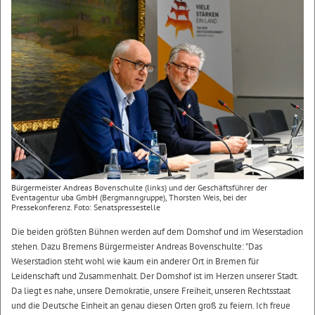
Bürgermeister Andreas Bovenschulte (links) und der Geschäftsführer der
Eventagentur uba GmbH (Bergmanngruppe), Thorsten Weis, bei der
Pressekonferenz. Foto: Senatspressestelle
Die beiden größten Bühnen werden auf dem Domshof und im Weserstadion
stehen. Dazu Bremens Bürgermeister Andreas Bovenschulte: "Das
Weserstadion steht wohl wie kaum ein anderer Ort in Bremen für
Leidenschaft und Zusammenhalt. Der Domshof ist im Herzen unserer Stadt.
Da liegt es nahe, unsere Demokratie, unsere Freiheit, unseren Rechtsstaat
und die Deutsche Einheit an genau diesen Orten groß zu feiern. Ich freue