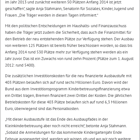
im Jahr 2013 und zunächst weiteren 50 Plätzen Anfang 2014 ist jetzt
geschaffen“, sagte Anja Stahmann, Senatorin für Soziales, Kinder, Jugend und
Frauen. „Die Träger werden in diesen Tagen informiert.“
Mit den politischen Entscheidungen im Haushalts- und Finanzausschuss
haben die Träger jetzt zudem die Sicherheit, dass auch die Finanzmittel für
den Betrieb der neu entstehenden Plätze zur Verfügung stehen. Der Ausbau
von weiteren 125 Plätzen ist bereits früher beschlossen worden, so dass bis
Anfang 2014 rund 530 Plätze mehr zur Verfügung stehen werden als ein
Jahr zuvor. Das ist ein Zuwachs von rund zehn Prozent (Plätze zum 1. August
2012: rund 5400).
Die zusätzlichen Investitionskosten für die neu finanzierte Ausbaustufe mit
403 Plätzen belaufen sich auf rund sechs Millionen Euro. Davon wird der
Bund aus dem Investitionsprogramm Kinderbetreuungsfinanzierung etwa
ein Drittel tragen, Bremen finanziert zwei Drittel der Kosten. Die jährlichen
Betriebskosten für diese 403 Plätze belaufen sich auf rund 6,3 Millionen
Euro, überwiegend sind das Personalkosten.
„Mit dieser Ausbaustufe ist das Ende des Ausbaupfades in der
Kleinkinderbetreuung aber noch nicht erreicht“, betonte Anja Stahmann.
„Sobald die Anmeldungen für das kommende Kindergartenjahr Ende
Februar ausgewertet sind, werden wir wissen, ob und wo wir noch weitere