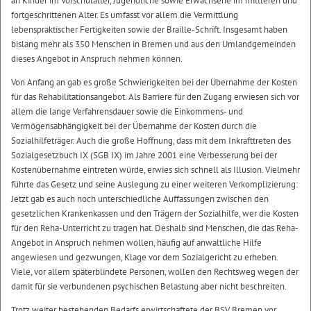
an Kinder im Vorschulalter, Jugendliche sowie Erwachsene im mittleren und
fortgeschrittenen Alter. Es umfasst vor allem die Vermittlung
lebenspraktischer Fertigkeiten sowie der Braille-Schrift. Insgesamt haben
bislang mehr als 350 Menschen in Bremen und aus den Umlandgemeinden
dieses Angebot in Anspruch nehmen können.
Von Anfang an gab es große Schwierigkeiten bei der Übernahme der Kosten
für das Rehabilitationsangebot. Als Barriere für den Zugang erwiesen sich vor
allem die lange Verfahrensdauer sowie die Einkommens- und
Vermögensabhängigkeit bei der Übernahme der Kosten durch die
Sozialhilfeträger. Auch die große Hoffnung, dass mit dem Inkrafttreten des
Sozialgesetzbuch IX (SGB IX) im Jahre 2001 eine Verbesserung bei der
Kostenübernahme eintreten würde, erwies sich schnell als Illusion. Vielmehr
führte das Gesetz und seine Auslegung zu einer weiteren Verkomplizierung:
Jetzt gab es auch noch unterschiedliche Auffassungen zwischen den
gesetzlichen Krankenkassen und den Trägern der Sozialhilfe, wer die Kosten
für den Reha-Unterricht zu tragen hat. Deshalb sind Menschen, die das Reha-
Angebot in Anspruch nehmen wollen, häufig auf anwaltliche Hilfe
angewiesen und gezwungen, Klage vor dem Sozialgericht zu erheben.
Viele, vor allem späterblindete Personen, wollen den Rechtsweg wegen der
damit für sie verbundenen psychischen Belastung aber nicht beschreiten.
Trotz weiter bestehenden Bedarfs erwirtschaftete der BSV Bremen vor