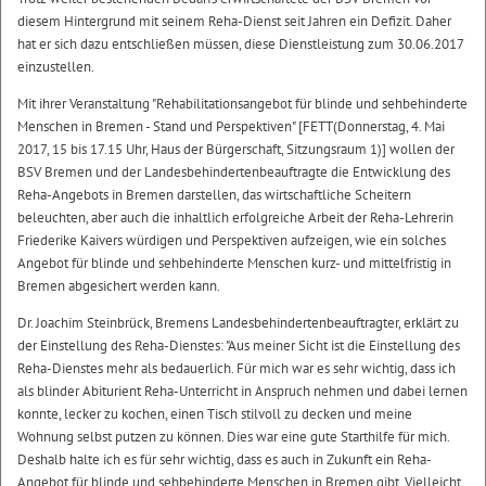
diesem Hintergrund mit seinem Reha-Dienst seit Jahren ein Defizit. Daher
hat er sich dazu entschließen müssen, diese Dienstleistung zum 30.06.2017
einzustellen.
Mit ihrer Veranstaltung "Rehabilitationsangebot für blinde und sehbehinderte
Menschen in Bremen - Stand und Perspektiven" [FETT(Donnerstag, 4. Mai
2017, 15 bis 17.15 Uhr, Haus der Bürgerschaft, Sitzungsraum 1)] wollen der
BSV Bremen und der Landesbehindertenbeauftragte die Entwicklung des
Reha-Angebots in Bremen darstellen, das wirtschaftliche Scheitern
beleuchten, aber auch die inhaltlich erfolgreiche Arbeit der Reha-Lehrerin
Friederike Kaivers würdigen und Perspektiven aufzeigen, wie ein solches
Angebot für blinde und sehbehinderte Menschen kurz- und mittelfristig in
Bremen abgesichert werden kann.
Dr. Joachim Steinbrück, Bremens Landesbehindertenbeauftragter, erklärt zu
der Einstellung des Reha-Dienstes: "Aus meiner Sicht ist die Einstellung des
Reha-Dienstes mehr als bedauerlich. Für mich war es sehr wichtig, dass ich
als blinder Abiturient Reha-Unterricht in Anspruch nehmen und dabei lernen
konnte, lecker zu kochen, einen Tisch stilvoll zu decken und meine
Wohnung selbst putzen zu können. Dies war eine gute Starthilfe für mich.
Deshalb halte ich es für sehr wichtig, dass es auch in Zukunft ein Reha-
Angebot für blinde und sehbehinderte Menschen in Bremen gibt. Vielleicht