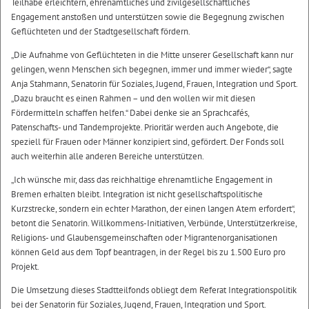
Teilhabe erleichtern, ehrenamtliches und zivilgesellschaftliches
Engagement anstoßen und unterstützen sowie die Begegnung zwischen
Geflüchteten und der Stadtgesellschaft fördern.
„Die Aufnahme von Geflüchteten in die Mitte unserer Gesellschaft kann nur
gelingen, wenn Menschen sich begegnen, immer und immer wieder“, sagte
Anja Stahmann, Senatorin für Soziales, Jugend, Frauen, Integration und Sport.
„Dazu braucht es einen Rahmen – und den wollen wir mit diesen
Fördermitteln schaffen helfen.“ Dabei denke sie an Sprachcafés,
Patenschafts- und Tandemprojekte. Prioritär werden auch Angebote, die
speziell für Frauen oder Männer konzipiert sind, gefördert. Der Fonds soll
auch weiterhin alle anderen Bereiche unterstützen.
„Ich wünsche mir, dass das reichhaltige ehrenamtliche Engagement in
Bremen erhalten bleibt. Integration ist nicht gesellschaftspolitische
Kurzstrecke, sondern ein echter Marathon, der einen langen Atem erfordert“,
betont die Senatorin. Willkommens-Initiativen, Verbünde, Unterstützerkreise,
Religions- und Glaubensgemeinschaften oder Migrantenorganisationen
können Geld aus dem Topf beantragen, in der Regel bis zu 1.500 Euro pro
Projekt.
Die Umsetzung dieses Stadtteilfonds obliegt dem Referat Integrationspolitik
bei der Senatorin für Soziales, Jugend, Frauen, Integration und Sport.