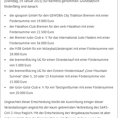
(Dienstag, 19. Januar 2021) zur Kenntnis genommen. Grundsätzlich
förderfähig sind danach:
die spospom GmbH für den GEWOBA City Triathlon Bremen mit einer
Fördersumme von 19.000 Euro
der Marathon Club Bremen für den swb-Marathon mit einer
Fördersumme von 22.500 Euro
der Bremer Judo-Club e. V. für das International Judo Masters mit einer
Fördersumme von 36.000 Euro
die M3B GmbH für ein Volleyballländerspiel mit einer Fördersumme von
28.000 Euro
die bremenRAcing UG für einen Silvesterlauf mit einer Fördersumme
von 5.000 Euro
die bremenRAcing UG für den Extrem Hindernislauf „Crow Mountain
Survival“ über 5, 10 oder 15 Kilometer mit einer Fördersumme von
15.000 Euro
der Grün-Gold-Club e. V. für ein Tanzsportturnier mit einer Fördersumme
von 20.000 Euro
Ungeachtet dieser Entscheidung bleibt die Ausrichtung einiger dieser
Veranstaltungen angesichts der kaum gebremsten Verbreitung des SARS-
CoV-2-Virus fraglich. Mit der Entscheidung des Vergabeausschusses ist aber