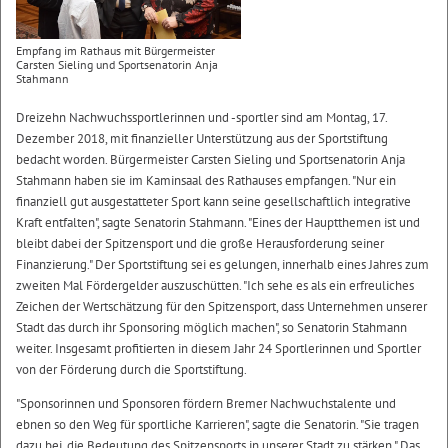
Empfang im Rathaus mit Bürgermeister
Carsten Sieling und Sportsenatorin Anja
Stahmann
Dreizehn Nachwuchssportlerinnen und -sportler sind am Montag, 17.
Dezember 2018, mit finanzieller Unterstützung aus der Sportstiftung
bedacht worden. Bürgermeister Carsten Sieling und Sportsenatorin Anja
Stahmann haben sie im Kaminsaal des Rathauses empfangen. "Nur ein
finanziell gut ausgestatteter Sport kann seine gesellschaftlich integrative
Kraft entfalten", sagte Senatorin Stahmann. "Eines der Hauptthemen ist und
bleibt dabei der Spitzensport und die große Herausforderung seiner
Finanzierung." Der Sportstiftung sei es gelungen, innerhalb eines Jahres zum
zweiten Mal Fördergelder auszuschütten. "Ich sehe es als ein erfreuliches
Zeichen der Wertschätzung für den Spitzensport, dass Unternehmen unserer
Stadt das durch ihr Sponsoring möglich machen", so Senatorin Stahmann
weiter. Insgesamt profitierten in diesem Jahr 24 Sportlerinnen und Sportler
von der Förderung durch die Sportstiftung.
"Sponsorinnen und Sponsoren fördern Bremer Nachwuchstalente und
ebnen so den Weg für sportliche Karrieren", sagte die Senatorin. "Sie tragen
dazu bei, die Bedeutung des Spitzensports in unserer Stadt zu stärken." Das