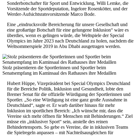
Sonderbotschafter für Sport und Entwicklung, Willi Lemke, die
Vorsitzende der Sportdeputation, Ingelore Rosenkötter, und der
Werder-Aufsichtsratsvorsitzende Marco Bode.
Eine „eindrucksvolle Bereicherung für unsere Gesellschaft und
eine großartige Botschaft für eine gelungene Inklusion“ wäre es
überdies, wenn es gelingen würde, die Weltspiele der Special
Olympics im Jahre 2023 nach Deutschland zu holen, nachdem die
Weltsommerspiele 2019 in Abu Dhabi ausgetragen werden.
Stolz präsentieren die Sportlerinnen und Sportler beim
Senatsempfang im Kaminsaal des Rathauses ihre Medaillen
Hubert Hüppe, Vizepräsident bei Special Olympics Deutschland
für die Bereiche Politik, Inklusion und Gesundheit, lobte den
Bremer Senat für die offizielle Würdigung der Sportlerinnen und
Sportler. „So eine Würdigung ist eine ganz große Ausnahme in
Deutschland“, sagte er. Er warb darüber hinaus für mehr
Inklusion im sportlichen Bereich: „Ich wünsche mir, dass die
Vereine sich mehr öffnen für Menschen mit Behinderungen.“ Ziel
müsse ein „inklusiver Sport“ sein, anstelle des reinen
Behindertensports. So gebe es Vereine, die in inklusiven Teams
die Spielregeln anpassen – mit Nachteilsausgleichen für