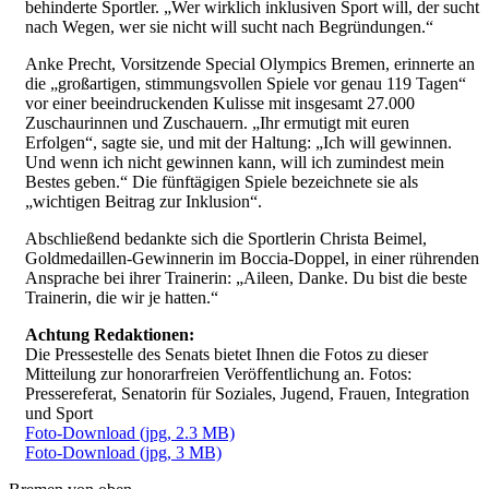
behinderte Sportler. „Wer wirklich inklusiven Sport will, der sucht
nach Wegen, wer sie nicht will sucht nach Begründungen.“
Anke Precht, Vorsitzende Special Olympics Bremen, erinnerte an
die „großartigen, stimmungsvollen Spiele vor genau 119 Tagen“
vor einer beeindruckenden Kulisse mit insgesamt 27.000
Zuschaurinnen und Zuschauern. „Ihr ermutigt mit euren
Erfolgen“, sagte sie, und mit der Haltung: „Ich will gewinnen.
Und wenn ich nicht gewinnen kann, will ich zumindest mein
Bestes geben.“ Die fünftägigen Spiele bezeichnete sie als
„wichtigen Beitrag zur Inklusion“.
Abschließend bedankte sich die Sportlerin Christa Beimel,
Goldmedaillen-Gewinnerin im Boccia-Doppel, in einer rührenden
Ansprache bei ihrer Trainerin: „Aileen, Danke. Du bist die beste
Trainerin, die wir je hatten.“
Achtung Redaktionen:
Die Pressestelle des Senats bietet Ihnen die Fotos zu dieser
Mitteilung zur honorarfreien Veröffentlichung an. Fotos:
Pressereferat, Senatorin für Soziales, Jugend, Frauen, Integration
und Sport
Foto-Download
(jpg, 2.3 MB)
Foto-Download
(jpg, 3 MB)