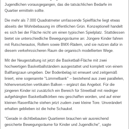
Jugendlichen vorausgegangen, das die tatsächlichen Bedarfe im
Quartier ermitteln sollte.
Die mehr als 7.000 Quadratmeter umfassende Spielfläche liegt etwas
abseits der Wohnbebauung im öffentlichen Grün. Konzeptionell handelt
es sich bei der Fläche nicht um einen typischen Spielplatz. Stattdessen
bietet sie unterschiedliche Bewegungsräume an: Jüngere Kinder fahren
mit Rutscherautos, Rollern sowie BMX-Rädern, und sie nutzen dafür in
diesem verkehrssicheren Raum die organisch modellierten Wege.
Mit der Neugestaltung ist jetzt die Basketball-Fläche mit zwei
hochwertigen Basketballständern ausgestattet und komplett von einem
Ballfangzaun umgeben. Der Bodenbelag ist erneuert und zeitgemäß
liniert, eine sogenannte "Lümmelbank" – bestehend aus zwei parallelen,
höhenversetzten vertikalen Balken – ergänzt das Angebot. Für die
jüngeren Kinder ist zusätzlich ein Bereich für Streetball mit niedriger
aufgehängten Basketballkörben neu geschaffen worden, und auf einer
kleinen Rasenfläche stehen jetzt zudem zwei kleine Tore. Unverändert
erhalten geblieben ist die hohe Schaukel.
"Gerade in dichtbebauten Quartieren brauchen wir ausreichend
gesicherte Bewegungsräume für Kinder und Jugendliche", sagte