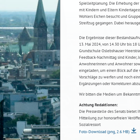
Spielleitplanung. Die Erhebung der
mit Kindern und Eltern Kindertages
Wohlers Eichen besucht und Gruppen
Streifzug gegangen. Dabei herausg
Die Ergebnisse dieser Bestandsau
13. Mai 2024, von 14.30 Uhr bis 18 U
Grundschule Oslebshauser Heerstra
Feedback-Nachmittag sind Kinder, Ju
Anwohnerinnen und Anwohner sowie
eingeladen, um einen Blick auf die
Vorschläge zu werfen und noch ei
Ergänzungen oder Korrekturen abz
Wir bitten die Medien um Bekannt
Achtung Redaktionen:
Die Pressestelle des Senats bietet 
Mitteilung zur honorarfreien Veröffe
Sozialressort
Foto-Download
(png, 2.6 MB)