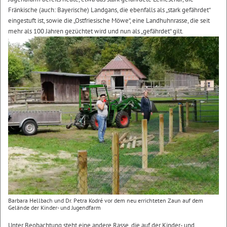
Fränkische (auch: Bayerische) Landgans, die ebenfalls als „stark gefährdet“
eingestuft ist, sowie die „Ostfriesische Möwe“, eine Landhuhnrasse, die seit
mehr als 100 Jahren gezüchtet wird und nun als „gefährdet“ gilt.
Barbara Hellbach und Dr. Petra Kodré vor dem neu errichteten Zaun auf dem
Gelände der Kinder- und Jugendfarm
Unter Beobachtung steht eine andere Rasse, die auf der Kinder- und