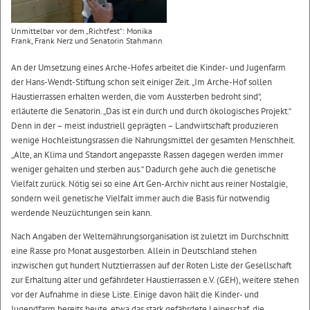
Unmittelbar vor dem „Richtfest“: Monika
Frank, Frank Nerz und Senatorin Stahmann
An der Umsetzung eines Arche-Hofes arbeitet die Kinder- und Jugenfarm
der Hans-Wendt-Stiftung schon seit einiger Zeit. „Im Arche-Hof sollen
Haustierrassen erhalten werden, die vom Aussterben bedroht sind“,
erläuterte die Senatorin. „Das ist ein durch und durch ökologisches Projekt.“
Denn in der – meist industriell geprägten – Landwirtschaft produzieren
wenige Hochleistungsrassen die Nahrungsmittel der gesamten Menschheit.
„Alte, an Klima und Standort angepasste Rassen dagegen werden immer
weniger gehalten und sterben aus.“ Dadurch gehe auch die genetische
Vielfalt zurück. Nötig sei so eine Art Gen-Archiv nicht aus reiner Nostalgie,
sondern weil genetische Vielfalt immer auch die Basis für notwendig
werdende Neuzüchtungen sein kann.
Nach Angaben der Welternährungsorganisation ist zuletzt im Durchschnitt
eine Rasse pro Monat ausgestorben. Allein in Deutschland stehen
inzwischen gut hundert Nutztierrassen auf der Roten Liste der Gesellschaft
zur Erhaltung alter und gefährdeter Haustierrassen e.V. (GEH), weitere stehen
vor der Aufnahme in diese Liste. Einige davon hält die Kinder- und
Jugendfarm bereits heute, etwa das stark gefährdete Leineschaf, die