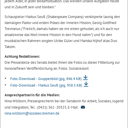
jedem Alter, in jeder Bedarfssituation. Das werden unsere Aufgaben heute
und in Zukunft sein und bleiben."
Schauspieler Markus Seuß (Shakespeare Company) verkörperte launig den
damaligen Pastor und ersten Präses der Inneren Mission, Georg Gottfried
Treviranus ("Freilich, damals haben sie mir einen gehustet, als ich auch nur
ansatzweise das Wort Innere Mission in den Mund nahm") und für den
musikalischen Rahmen sorgten Ulrike Güler und Mariska Nijhof alias Duo
Taksim.
Achtung Redaktionen:
Die Pressestelle des Senats bietet Ihnen die Fotos zu dieser Mitteilung zur
honorarfreien Veröffentlichung an. Fotos: Sozialressort
Foto-Download - Gruppenbild
(jpg, 846.4 KB)
Foto-Download - Markus Seuß
(jpg, 958.5 KB)
Ansprechpartnerin für die Medien:
Nina Willborn, Pressesprecherin bei der Senatorin für Arbeit, Soziales, Jugend
und Integration, Tel.: (0421) 361- 20323, E-Mail:
nina.willborn@soziales.bremen.de