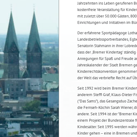
Jahrzehnten ins Leben gerufenen Br
kostenfreie Veranstaltung für Kinde
mit zuletzt über 50.000 Gästen, 80
Einrichtungen und Initiativen im Bü
Der erfahrene Sportpädagoge Lotha
Landesbetriebssportverbandes, Egber
Senatorin Stahmann in ihrer Lobrede
dass der ,Bremer Kindertag‘ ständi
Anregungen für Spaß und Freude an
Jahreskalender der Stadt Bremen ges
Kinderrechtskonvention genommen, 
der Welt das verbriefte Recht auf Ü
Seit 1992 wird beim Bremer Kindert
anderem Steffi Graf, Klaus-Dieter F
("Das Sams"), das Gesangsduo Zach
die Fernseh-Köchin Sarah Wiener, di
andere. Seit 1994 ist der "Bremer Ki
einem Projekt der Bundeszentrale f
Kindesalter. Seit 1995 werden währ
Kinder gehen – eine in Bremen und e