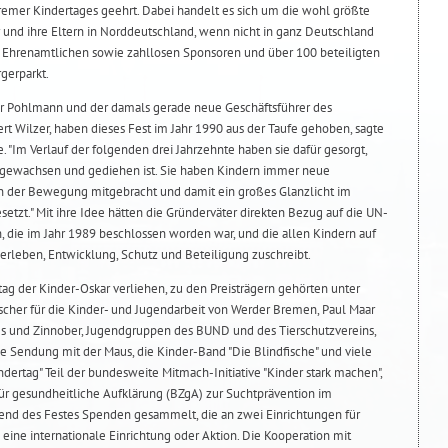
emer Kindertages geehrt. Dabei handelt es sich um die wohl größte
r und ihre Eltern in Norddeutschland, wenn nicht in ganz Deutschland
0 Ehrenamtlichen sowie zahllosen Sponsoren und über 100 beteiligten
rgerparkt.
r Pohlmann und der damals gerade neue Geschäftsführer des
t Wilzer, haben dieses Fest im Jahr 1990 aus der Taufe gehoben, sagte
. "Im Verlauf der folgenden drei Jahrzehnte haben sie dafür gesorgt,
g gewachsen und gediehen ist. Sie haben Kindern immer neue
 der Bewegung mitgebracht und damit ein großes Glanzlicht im
etzt." Mit ihre Idee hätten die Gründerväter direkten Bezug auf die UN-
die im Jahr 1989 beschlossen worden war, und die allen Kindern auf
berleben, Entwicklung, Schutz und Beteiligung zuschreibt.
ag der Kinder-Oskar verliehen, zu den Preisträgern gehörten unter
ischer für die Kinder- und Jugendarbeit von Werder Bremen, Paul Maar
es und Zinnober, Jugendgruppen des BUND und des Tierschutzvereins,
e Sendung mit der Maus, die Kinder-Band "Die Blindfische" und viele
ndertag" Teil der bundesweite Mitmach-Initiative "Kinder stark machen",
ür gesundheitliche Aufklärung (BZgA) zur Suchtprävention im
end des Festes Spenden gesammelt, die an zwei Einrichtungen für
ine internationale Einrichtung oder Aktion. Die Kooperation mit