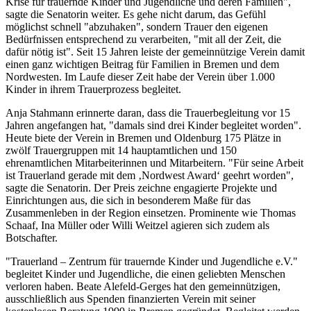
Krise für trauernde Kinder und Jugendliche und deren Familien",
sagte die Senatorin weiter. Es gehe nicht darum, das Gefühl
möglichst schnell "abzuhaken", sondern Trauer den eigenen
Bedürfnissen entsprechend zu verarbeiten, "mit all der Zeit, die
dafür nötig ist". Seit 15 Jahren leiste der gemeinnützige Verein damit
einen ganz wichtigen Beitrag für Familien in Bremen und dem
Nordwesten. Im Laufe dieser Zeit habe der Verein über 1.000
Kinder in ihrem Trauerprozess begleitet.
Anja Stahmann erinnerte daran, dass die Trauerbegleitung vor 15
Jahren angefangen hat, "damals sind drei Kinder begleitet worden".
Heute biete der Verein in Bremen und Oldenburg 175 Plätze in
zwölf Trauergruppen mit 14 hauptamtlichen und 150
ehrenamtlichen Mitarbeiterinnen und Mitarbeitern. "Für seine Arbeit
ist Trauerland gerade mit dem ‚Nordwest Award‘ geehrt worden",
sagte die Senatorin. Der Preis zeichne engagierte Projekte und
Einrichtungen aus, die sich in besonderem Maße für das
Zusammenleben in der Region einsetzen. Prominente wie Thomas
Schaaf, Ina Müller oder Willi Weitzel agieren sich zudem als
Botschafter.
"Trauerland – Zentrum für trauernde Kinder und Jugendliche e.V."
begleitet Kinder und Jugendliche, die einen geliebten Menschen
verloren haben. Beate Alefeld-Gerges hat den gemeinnützigen,
ausschließlich aus Spenden finanzierten Verein mit seiner