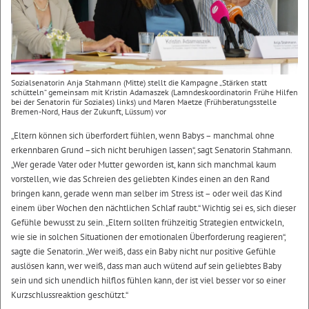
Sozialsenatorin Anja Stahmann (Mitte) stellt die Kampagne „Stärken statt
schütteln“ gemeinsam mit Kristin Adamaszek (Lamndeskoordinatorin Frühe Hilfen
bei der Senatorin für Soziales) links) und Maren Maetze (Frühberatungsstelle
Bremen-Nord, Haus der Zukunft, Lüssum) vor
„Eltern können sich überfordert fühlen, wenn Babys – manchmal ohne
erkennbaren Grund –sich nicht beruhigen lassen“, sagt Senatorin Stahmann.
„Wer gerade Vater oder Mutter geworden ist, kann sich manchmal kaum
vorstellen, wie das Schreien des geliebten Kindes einen an den Rand
bringen kann, gerade wenn man selber im Stress ist – oder weil das Kind
einem über Wochen den nächtlichen Schlaf raubt.“ Wichtig sei es, sich dieser
Gefühle bewusst zu sein. „Eltern sollten frühzeitig Strategien entwickeln,
wie sie in solchen Situationen der emotionalen Überforderung reagieren“,
sagte die Senatorin. „Wer weiß, dass ein Baby nicht nur positive Gefühle
auslösen kann, wer weiß, dass man auch wütend auf sein geliebtes Baby
sein und sich unendlich hilflos fühlen kann, der ist viel besser vor so einer
Kurzschlussreaktion geschützt.“