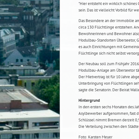
"Hier entsteht ein wirklich schöne
sein. Das ist vielleicht Vorbild für w
Das Besondere an der Immobilie am 
circa 130 Flüchtlinge entstehen. A
Bewohnerinnen und Bewohner also e
Modulbau-Standorten Überseetor, Gr
es auch Einrichtungen mit Gemeinsc
Flüchtlinge sich nicht selbst verso
Der Neubau soll zum Frühjahr 2016 b
Modulbau-Anlage am Überseetor tätig
Der Mietvertrag ist für 10 Jahre ab
Unterbringung von Flüchtlingen sehr
sagte die Senatorin. Der Beirat Wal
Hintergrund
In den ersten sechs Monaten des Ja
Asylbewerber aufgenommen, fast dr
Schlüssel nimmt Bremen derzeit 0,96
Die Verteilung zwischen den Städte
Foto: Karsten Meyer