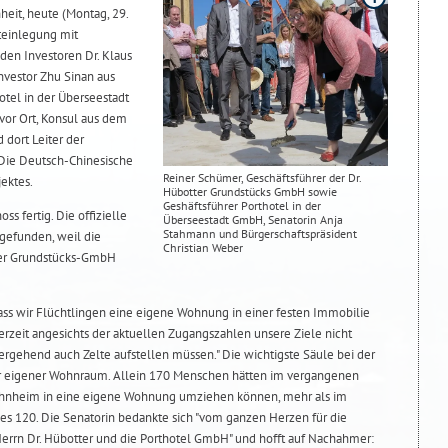
eit, heute (Montag, 29.
steinlegung mit
den Investoren Dr. Klaus
nvestor Zhu Sinan aus
hotel in der Überseestadt
or Ort, Konsul aus dem
dort Leiter der
 Die Deutsch-Chinesische
Reiner Schümer, Geschäftsführer der Dr.
jektes.
Hübotter Grundstücks GmbH sowie
Geshäftsführer Porthotel in der
ss fertig. Die offizielle
Überseestadt GmbH, Senatorin Anja
Stahmann und Bürgerschaftspräsident
tgefunden, weil die
Christian Weber
tter Grundstücks-GmbH
dass wir Flüchtlingen eine eigene Wohnung in einer festen Immobilie
rzeit angesichts der aktuellen Zugangszahlen unsere Ziele nicht
gehend auch Zelte aufstellen müssen." Die wichtigste Säule bei der
or eigener Wohnraum. Allein 170 Menschen hätten im vergangenen
nheim in eine eigene Wohnung umziehen können, mehr als im
s 120. Die Senatorin bedankte sich "vom ganzen Herzen für die
Herrn Dr. Hübotter und die Porthotel GmbH" und hofft auf Nachahmer: