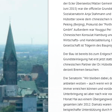
der Ecke Überseetor/Waller Gemeinh
Juni 2015) war die offizielle Grund
Sozialsenatorin Anja Stahmann und 
Hübotter sowie dem chinesischen I
Peking (Beijing), Prokurist der "Port
GmbH". Außerdem war Youggui Pei v
Chinesischen Konsulat Hamburg und 
Wirtschafts- und Handelsabteilung.
Gesellschaft ist Trägerin des Baupro
Der Bau ist bereits bis zum Erdgescho
Grundsteinlegung hat erst jetzt stat
chinesischen Partner der Dr. Hübo
derzeit Bremen besuchen.
Die Senatorin: "Wir bleiben dabei, 
anbieten wollen – auch wenn wir de
immer erreichen können und vorüber
Unterbringung sei aber nach wie v
Monat Mai aus einem Übergangswoh
gesamten Jahr 2012. Damals waren e
beispielhafte Unterstützung durch 