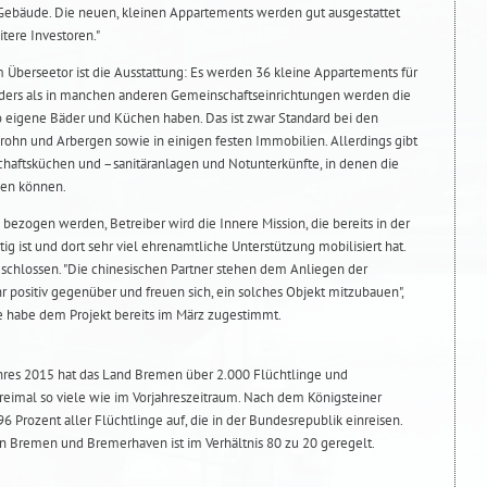
s Gebäude. Die neuen, kleinen Appartements werden gut ausgestattet
eitere Investoren."
Überseetor ist die Ausstattung: Es werden 36 kleine Appartements für
nders als in manchen anderen Gemeinschaftseinrichtungen werden die
igene Bäder und Küchen haben. Das ist zwar Standard bei den
ohn und Arbergen sowie in einigen festen Immobilien. Allerdings gibt
haftsküchen und –sanitäranlagen und Notunterkünfte, in denen die
rgen können.
ezogen werden, Betreiber wird die Innere Mission, die bereits in der
 ist und dort sehr viel ehrenamtliche Unterstützung mobilisiert hat.
geschlossen. "Die chinesischen Partner stehen dem Anliegen der
 positiv gegenüber und freuen sich, ein solches Objekt mitzubauen",
le habe dem Projekt bereits im März zugestimmt.
hres 2015 hat das Land Bremen über 2.000 Flüchtlinge und
eimal so viele wie im Vorjahreszeitraum. Nach dem Königsteiner
 Prozent aller Flüchtlinge auf, die in der Bundesrepublik einreisen.
n Bremen und Bremerhaven ist im Verhältnis 80 zu 20 geregelt.