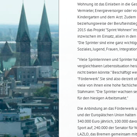
Wohnung ist das Einleben in die Ge
Vermieter, Energieversorger oder 
Kindergarten und dem Arzt. Zudem s
beziehungsweise der Berufseinstieg
2015 das Projekt "Sprint Wohnen" ins
inzwischen im Einsatz, allein in de
"Die Sprinter sind eine ganz wichtig
Soziales, Jugend, Frauen, Integratio
"Viele Sprinterinnen und Sprinter ha
vergleichbaren Lebenssituation her
nicht bieten könnte." Beschäftigt w
"Förderwerk". Sie sind also derzeit
viele von ihnen eine hohe fachliche
Stahmann: "Die Sprinter wachsen sel
für den hiesigen Arbeitsmarkt."
Die Anbindung an das Förderwerk u
und der Europäischen Union halten d
340.000 Euro jährlich, 100.000 davon
Sport auf, 240.000 der Senator für
LAZLO, das Bremen gemeinsam mit d