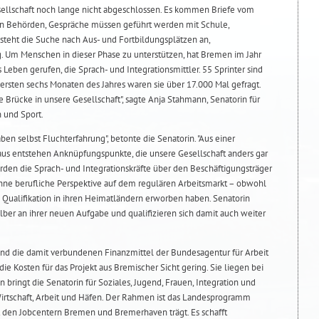
sellschaft noch lange nicht abgeschlossen. Es kommen Briefe vom
von Behörden, Gespräche müssen geführt werden mit Schule,
teht die Suche nach Aus- und Fortbildungsplätzen an,
. Um Menschen in dieser Phase zu unterstützen, hat Bremen im Jahr
 Leben gerufen, die Sprach- und Integrationsmittler. 55 Sprinter sind
n ersten sechs Monaten des Jahres waren sie über 17.000 Mal gefragt.
e Brücke in unsere Gesellschaft", sagte Anja Stahmann, Senatorin für
n und Sport.
ben selbst Fluchterfahrung", betonte die Senatorin. "Aus einer
aus entstehen Anknüpfungspunkte, die unsere Gesellschaft anders gar
erden die Sprach- und Integrationskräfte über den Beschäftigungsträger
 ohne berufliche Perspektive auf dem regulären Arbeitsmarkt – obwohl
 Qualifikation in ihren Heimatländern erworben haben. Senatorin
ber an ihrer neuen Aufgabe und qualifizieren sich damit auch weiter
nd die damit verbundenen Finanzmittel der Bundesagentur für Arbeit
ie Kosten für das Projekt aus Bremischer Sicht gering. Sie liegen bei
 bringt die Senatorin für Soziales, Jugend, Frauen, Integration und
 Wirtschaft, Arbeit und Häfen. Der Rahmen ist das Landesprogramm
en Jobcentern Bremen und Bremerhaven trägt. Es schafft