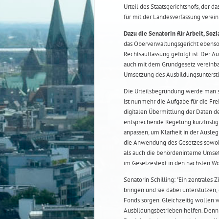
Urteil des Staatsgerichtshofs, der
für mit der Landesverfassung vereinb
Dazu die Senatorin für Arbeit, Sozia
das Oberverwaltungsgericht ebenso 
Rechtsauffassung gefolgt ist. Der A
auch mit dem Grundgesetz vereinbar
Umsetzung des Ausbildungsunterstü
Die Urteilsbegründung werde man si
ist nunmehr die Aufgabe für die Fre
digitalen Übermittlung der Daten de
entsprechende Regelung kurzfristi
anpassen, um Klarheit in der Auslegu
die Anwendung des Gesetzes sowohl
als auch die behördeninterne Umsetz
im Gesetzestext in den nächsten 
Senatorin Schilling: "Ein zentrales 
bringen und sie dabei unterstützen,
Fonds sorgen. Gleichzeitig wollen
Ausbildungsbetrieben helfen. Denn