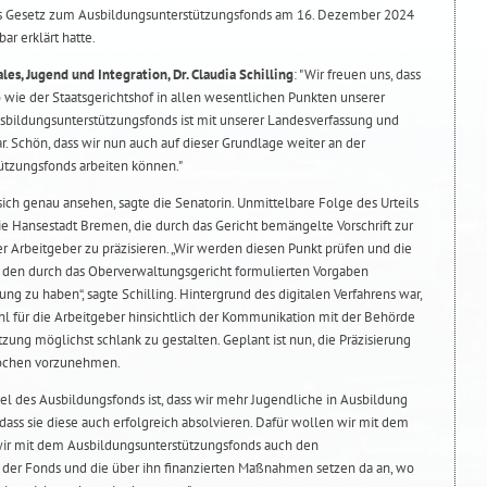
 das Gesetz zum Ausbildungsunterstützungsfonds am 16. Dezember 2024
ar erklärt hatte.
les, Jugend und Integration, Dr. Claudia Schilling
: "Wir freuen uns, dass
wie der Staatsgerichtshof in allen wesentlichen Punkten unserer
usbildungsunterstützungsfonds ist mit unserer Landesverfassung und
. Schön, dass wir nun auch auf dieser Grundlage weiter an der
tzungsfonds arbeiten können."
ch genau ansehen, sagte die Senatorin. Unmittelbare Folge des Urteils
ie Hansestadt Bremen, die durch das Gericht bemängelte Vorschrift zur
r Arbeitgeber zu präzisieren. „Wir werden diesen Punkt prüfen und die
g den durch das Oberverwaltungsgericht formulierten Vorgaben
ng zu haben“, sagte Schilling. Hintergrund des digitalen Verfahrens war,
 für die Arbeitgeber hinsichtlich der Kommunikation mit der Behörde
ung möglichst schlank zu gestalten. Geplant ist nun, die Präzisierung
Wochen vorzunehmen.
Ziel des Ausbildungsfonds ist, dass wir mehr Jugendliche in Ausbildung
 dass sie diese auch erfolgreich absolvieren. Dafür wollen wir mit dem
 wir mit dem Ausbildungsunterstützungsfonds auch den
 der Fonds und die über ihn finanzierten Maßnahmen setzen da an, wo