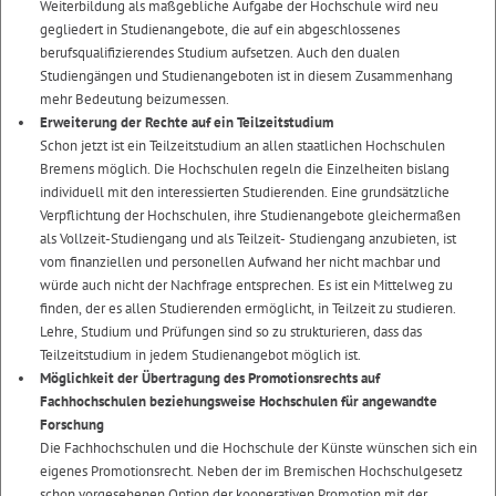
Weiterbildung als maßgebliche Aufgabe der Hochschule wird neu
gegliedert in Studienangebote, die auf ein abgeschlossenes
berufsqualifizierendes Studium aufsetzen. Auch den dualen
Studiengängen und Studienangeboten ist in diesem Zusammenhang
mehr Bedeutung beizumessen.
Erweiterung der Rechte auf ein Teilzeitstudium
Schon jetzt ist ein Teilzeitstudium an allen staatlichen Hochschulen
Bremens möglich. Die Hochschulen regeln die Einzelheiten bislang
individuell mit den interessierten Studierenden. Eine grundsätzliche
Verpflichtung der Hochschulen, ihre Studienangebote gleichermaßen
als Vollzeit-Studiengang und als Teilzeit- Studiengang anzubieten, ist
vom finanziellen und personellen Aufwand her nicht machbar und
würde auch nicht der Nachfrage entsprechen. Es ist ein Mittelweg zu
finden, der es allen Studierenden ermöglicht, in Teilzeit zu studieren.
Lehre, Studium und Prüfungen sind so zu strukturieren, dass das
Teilzeitstudium in jedem Studienangebot möglich ist.
Möglichkeit der Übertragung des Promotionsrechts auf
Fachhochschulen beziehungsweise Hochschulen für angewandte
Forschung
Die Fachhochschulen und die Hochschule der Künste wünschen sich ein
eigenes Promotionsrecht. Neben der im Bremischen Hochschulgesetz
schon vorgesehenen Option der kooperativen Promotion mit der